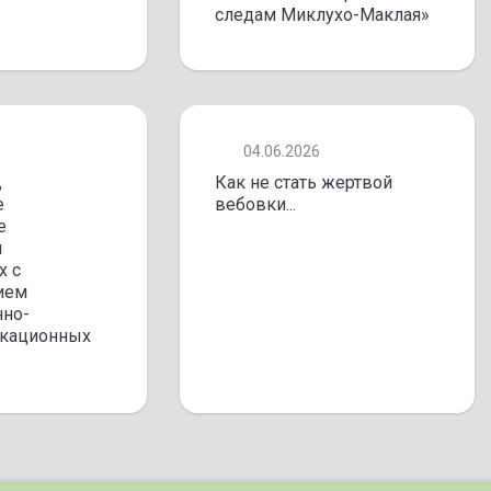
следам Миклухо-Маклая»
04.06.2026
,
Как не стать жертвой
е
вебовки...
е
й
х с
ием
но-
кационных