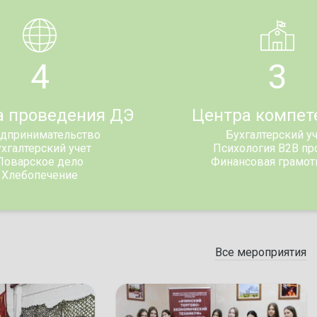
4
3
а проведения ДЭ
Центра компет
дпринимательство
Бухгалтерский у
хгалтерский учет
Психология В2В п
Поварское дело
Финансовая грамот
Хлебопечение
Все мероприятия