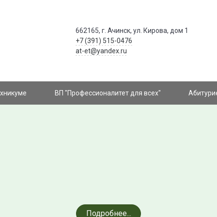
662165, г. Ачинск, ул. Кирова, дом 1
+7 (391) 515-0476
at-et@yandex.ru
ехникуме
ВП "Профессионалитет для всех"
Абитури
Добро пожаловать на сайт АТЭТ!
Получи качественное образование
Подробнее...
в Ачинском торгово-экономическом техникуме!