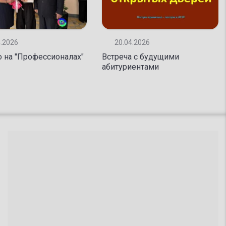
03.04.2026
Открытие центра 
новые горизонты 
4.2026
20.04.2026
 на "Профессионалах"
Встреча с будущими
абитуриентами