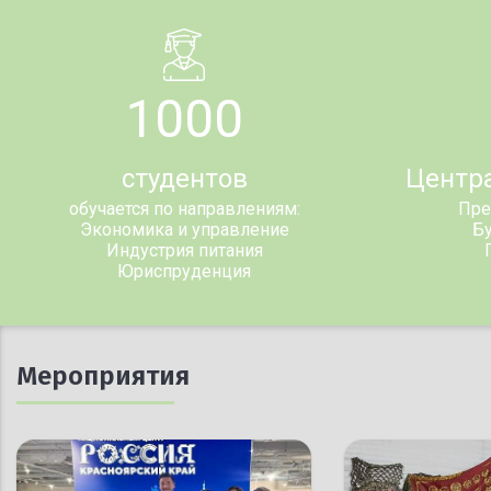
1000
студентов
Центр
обучается по направлениям:
Пре
Экономика и управление
Бу
Индустрия питания
Юриспруденция
Мероприятия