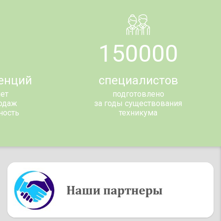
150000
енций
специалистов
чет
подготовлено
родаж
за годы существования
ность
техникума