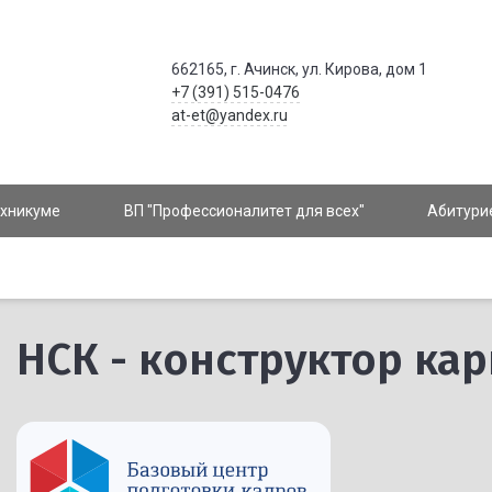
662165, г. Ачинск, ул. Кирова, дом 1
+7 (391) 515-0476
at-et@yandex.ru
ехникуме
ВП "Профессионалитет для всех"
Абитури
НСК - конструктор ка