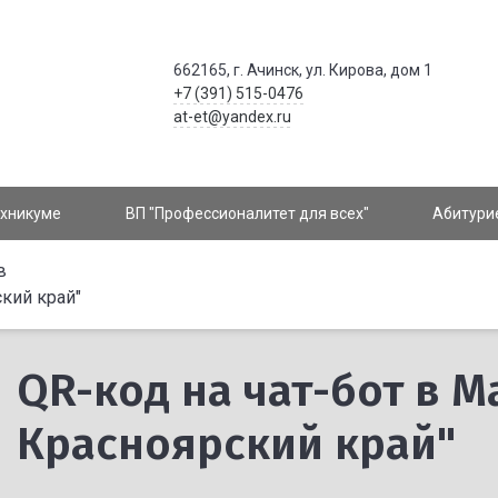
662165, г. Ачинск, ул. Кирова, дом 1
+7 (391) 515-0476
at-et@yandex.ru
ехникуме
ВП "Профессионалитет для всех"
Абитури
в
кий край"
QR-код на чат-бот в 
Красноярский край"