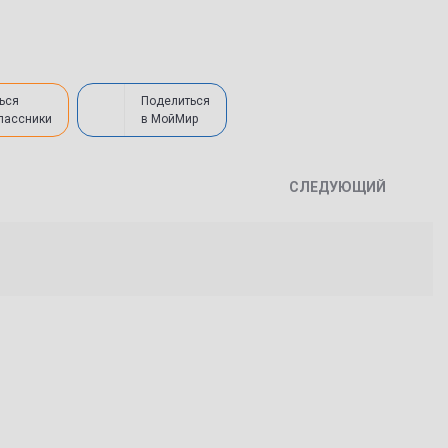
ься
Поделиться
лассники
в МойМир
СЛЕДУЮЩИЙ