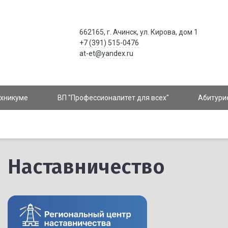
662165, г. Ачинск, ул. Кирова, дом 1
+7 (391) 515-0476
at-et@yandex.ru
ехникуме
ВП "Профессионалитет для всех"
Абитури
Наставничество