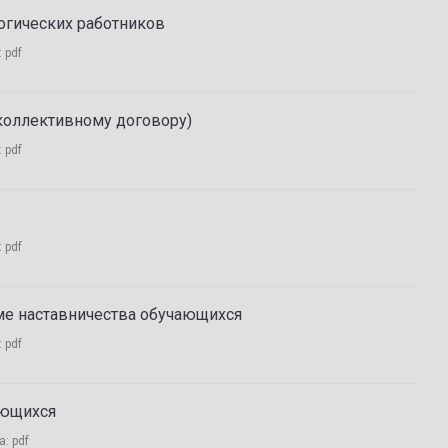
огических работников
:
pdf
коллективному договору)
:
pdf
:
pdf
ме наставничества обучающихся
:
pdf
ающихся
а:
pdf